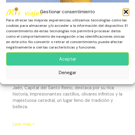
Gestionar consentimiento
Para ofrecer las mejores experiencias, utilizamos tecnologías como las
cookies para almacenar y/o acceder a la información del dispositivo. El
consentimiento de estas tecnologías nos permitirá procesar datos
como el comportamiento de navegación o las identificaciones únicas
en este sitio. No consentir o retirar el consentimiento, puede afectar
negativamente a ciertas características y funciones.
Jaén: Capital del Santo Reino
Aceptar
Escapadas
,
España
,
Europa
,
Jaén
,
Patrimonio Histórico
,
Denegar
Rascacielos y Miradores
Jaén, Capital del Santo Reino, destaca por su rica
historia, impresionantes castillos, olivares infinitos y la
majestuosa catedral, un lugar lleno de tradición y
belleza.
Leer más »