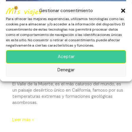
Gestionar consentimiento
Para ofrecer las mejores experiencias, utilizamos tecnologías como las
cookies para almacenar y/o acceder a la información del dispositivo. El
consentimiento de estas tecnologías nos permitirá procesar datos
como el comportamiento de navegación o las identificaciones únicas
en este sitio. No consentir o retirar el consentimiento, puede afectar
negativamente a ciertas características y funciones.
El Valle de la Muerte
Aceptar
América
,
California
,
Escapadas
,
Estados Unidos
,
Denegar
Naturaleza
,
Nevada
El Valle de la Muerte, es el más caluroso del mundo, es
un paisaje desértico único en California, famoso por sus
temperaturas extremas y formaciones geológicas
asombrosas.
Leer más »