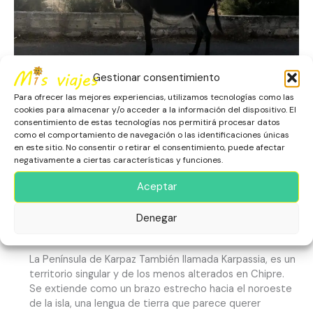
el
Silencio
del
Apóstol
Andreas
Gestionar consentimiento
Para ofrecer las mejores experiencias, utilizamos tecnologías como las
cookies para almacenar y/o acceder a la información del dispositivo. El
consentimiento de estas tecnologías nos permitirá procesar datos
como el comportamiento de navegación o las identificaciones únicas
Karpaz Salvaje: Playas infinitas,
en este sitio. No consentir o retirar el consentimiento, puede afectar
negativamente a ciertas características y funciones.
Burros Libres y el Silencio del
Aceptar
Apóstol Andreas
Denegar
Escapadas
,
Europa
,
Karpaz
,
Naturaleza
,
Playas
,
República
Turca de Chipre del Norte
La Península de Karpaz También llamada Karpassia, es un
territorio singular y de los menos alterados en Chipre.
Se extiende como un brazo estrecho hacia el noroeste
de la isla, una lengua de tierra que parece querer