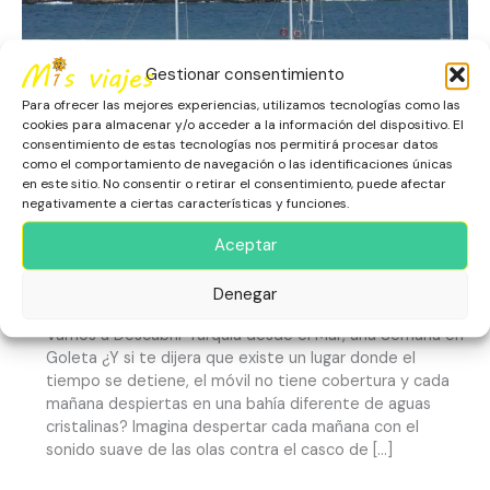
días
de
Azul
Infinito
Gestionar consentimiento
Para ofrecer las mejores experiencias, utilizamos tecnologías como las
cookies para almacenar y/o acceder a la información del dispositivo. El
consentimiento de estas tecnologías nos permitirá procesar datos
como el comportamiento de navegación o las identificaciones únicas
en este sitio. No consentir o retirar el consentimiento, puede afectar
negativamente a ciertas características y funciones.
Turquía desde el Mar: 7 días
Aceptar
de Azul Infinito
Asia
,
Escapadas
,
Naturaleza
,
Playas
,
Turquía
Denegar
Vamos a Descubrir Turquía desde el Mar, una Semana en
Goleta ¿Y si te dijera que existe un lugar donde el
tiempo se detiene, el móvil no tiene cobertura y cada
mañana despiertas en una bahía diferente de aguas
cristalinas? Imagina despertar cada mañana con el
sonido suave de las olas contra el casco de […]