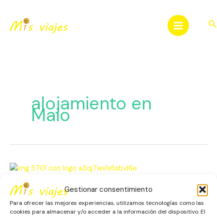
Ir
al
Bu
contenido
alojamiento en
Maio
Isla
de
Maio
Gestionar consentimiento
Isla de Maio en Cabo Verde: Un
en
Para ofrecer las mejores experiencias, utilizamos tecnologías como las
Refugio Secreto
Cabo
cookies para almacenar y/o acceder a la información del dispositivo. El