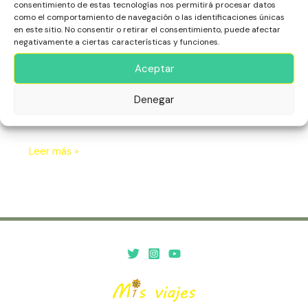
Verde:
consentimiento de estas tecnologías nos permitirá procesar datos
África
,
Cabo Verde
,
Escapadas
,
Isla de Maio
,
Naturaleza
,
Un
como el comportamiento de navegación o las identificaciones únicas
Playas
Refugio
en este sitio. No consentir o retirar el consentimiento, puede afectar
negativamente a ciertas características y funciones.
Secreto
La Isla de Maio, en Cabo Verde, es un destino tranquilo y
Aceptar
virgen, conocido por sus playas de arena blanca, aguas
turquesas y paisajes naturales. Ofrece un refugio ideal
para escapar del turismo masivo y disfrutar de la
Denegar
autenticidad de la vida isleña.
Leer más »