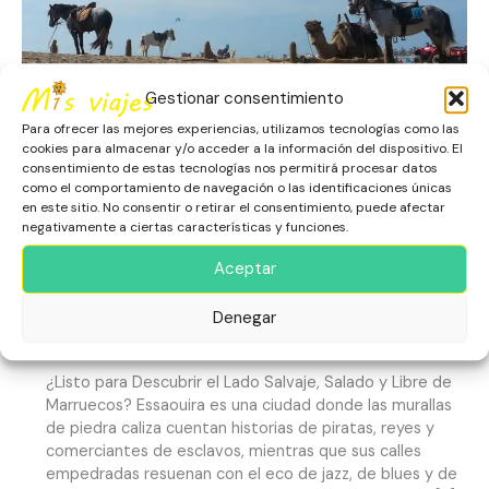
Costa
Atlántica
de
Marruecos
Gestionar consentimiento
Para ofrecer las mejores experiencias, utilizamos tecnologías como las
cookies para almacenar y/o acceder a la información del dispositivo. El
consentimiento de estas tecnologías nos permitirá procesar datos
como el comportamiento de navegación o las identificaciones únicas
en este sitio. No consentir o retirar el consentimiento, puede afectar
Essaouira: Viento, Olas y
negativamente a ciertas características y funciones.
Murallas en la Costa Atlántica
Aceptar
de Marruecos
Denegar
África
,
Escapadas
,
Essaouira
,
Marruecos
,
Playas
¿Listo para Descubrir el Lado Salvaje, Salado y Libre de
Marruecos? Essaouira es una ciudad donde las murallas
de piedra caliza cuentan historias de piratas, reyes y
comerciantes de esclavos, mientras que sus calles
empedradas resuenan con el eco de jazz, de blues y de