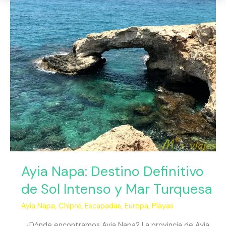
Ayia
Napa:
Destino
Definitivo
de
Sol
Intenso
y
Mar
Turquesa
Ayia Napa: Destino Definitivo
de Sol Intenso y Mar Turquesa
Ayia Napa
,
Chipre
,
Escapadas
,
Europa
,
Playas
¿Dónde encontramos Ayia Napa? La provincia de Ayia