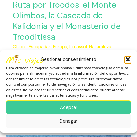
Ruta por Troodos: el Monte
Olimbos, la Cascada de
Kalidonia y el Monasterio de
Trooditissa
Chipre
,
Escapadas
,
Europa
,
Limassol
,
Naturaleza
Los Montes Troodos El macizo de los Montes Troodos
Gestionar consentimiento
constituye el corazón montañoso de Chipre y uno de los
Para ofrecer las mejores experiencias, utilizamos tecnologías como las
paisajes más sorprendentes de la isla. Es la principal
cookies para almacenar y/o acceder a la información del dispositivo. El
cadena montañosa, donde se encuentra el punto más
consentimiento de estas tecnologías nos permitirá procesar datos
alto, el Monte Olimbos, cerca de 2.000 metros de
como el comportamiento de navegación o las identificaciones únicas
en este sitio. No consentir o retirar el consentimiento, puede afectar
altitud. Situado a unos 70 kilómetros de Pafos (Paphos)
negativamente a ciertas características y funciones.
y
Aceptar
Leer más »
Denegar