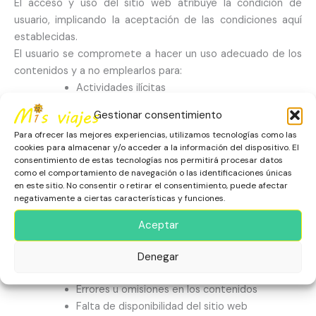
El acceso y uso del sitio web atribuye la condición de
usuario, implicando la aceptación de las condiciones aquí
establecidas.
El usuario se compromete a hacer un uso adecuado de los
contenidos y a no emplearlos para:
Actividades ilícitas
Difusión de contenidos ofensivos o ilegales
Gestionar consentimiento
Introducir virus o dañar el sitio web
Para ofrecer las mejores experiencias, utilizamos tecnologías como las
cookies para almacenar y/o acceder a la información del dispositivo. El
Propiedad intelectual
consentimiento de estas tecnologías nos permitirá procesar datos
Todos los contenidos del sitio web (textos, imágenes,
como el comportamiento de navegación o las identificaciones únicas
en este sitio. No consentir o retirar el consentimiento, puede afectar
diseño, etc.) son propiedad del titular o cuentan con
negativamente a ciertas características y funciones.
licencia, y están protegidos por la normativa de propiedad
intelectual.
Aceptar
Queda prohibida su reproducción sin autorización expresa.
Responsabilidad
Denegar
El titular no se responsabiliza de:
Errores u omisiones en los contenidos
Falta de disponibilidad del sitio web