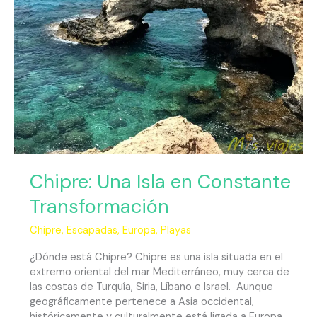
Constante
Transformación
Chipre: Una Isla en Constante
Transformación
Chipre
,
Escapadas
,
Europa
,
Playas
¿Dónde está Chipre? Chipre es una isla situada en el
extremo oriental del mar Mediterráneo, muy cerca de
las costas de Turquía, Siria, Líbano e Israel. Aunque
geográficamente pertenece a Asia occidental,
históricamente y culturalmente está ligada a Europa.