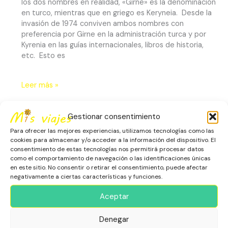
los dos nombres en realidad, «Girne» es la denominación
en turco, mientras que en griego es Keryneia. Desde la
invasión de 1974 conviven ambos nombres con
preferencia por Girne en la administración turca y por
Kyrenia en las guías internacionales, libros de historia,
etc. Esto es
Leer más »
Gestionar consentimiento
Kantara,
Para ofrecer las mejores experiencias, utilizamos tecnologías como las
un
cookies para almacenar y/o acceder a la información del dispositivo. El
Tesoro
consentimiento de estas tecnologías nos permitirá procesar datos
Escondido
como el comportamiento de navegación o las identificaciones únicas
de
en este sitio. No consentir o retirar el consentimiento, puede afectar
Chipre
negativamente a ciertas características y funciones.
del
Aceptar
Norte:
Ruinas,
Denegar
Historia