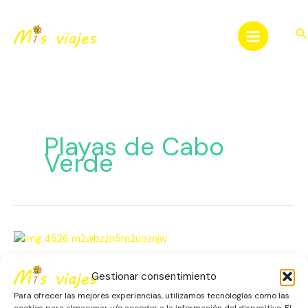
Ir
al
Bu
contenido
Playas de Cabo
Verde
Cabo
Verde:
El
Cabo Verde: El Encanto de las
Gestionar consentimiento
Encanto
Islas Atlánticas
de
Para ofrecer las mejores experiencias, utilizamos tecnologías como las
cookies para almacenar y/o acceder a la información del dispositivo. El