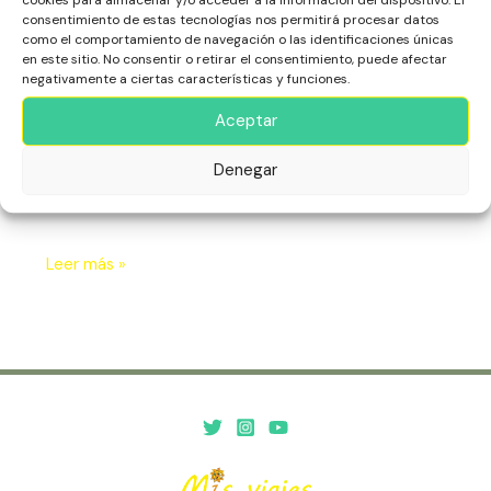
las
consentimiento de estas tecnologías nos permitirá procesar datos
África
,
Cabo Verde
,
Isla de Maio
,
Isla de Sal
,
Isla de
Islas
como el comportamiento de navegación o las identificaciones únicas
Santiago
Atlánticas
en este sitio. No consentir o retirar el consentimiento, puede afectar
negativamente a ciertas características y funciones.
Cabo Verde es un archipiélago de diez islas en el
Atlántico, conocido por sus paisajes variados, desde
Aceptar
playas paradisíacas hasta montañas volcánicas. Con una
rica herencia cultural y una vibrante escena musical,
Denegar
cada isla ofrece una experiencia única de naturaleza,
historia y calidez humana.
Leer más »