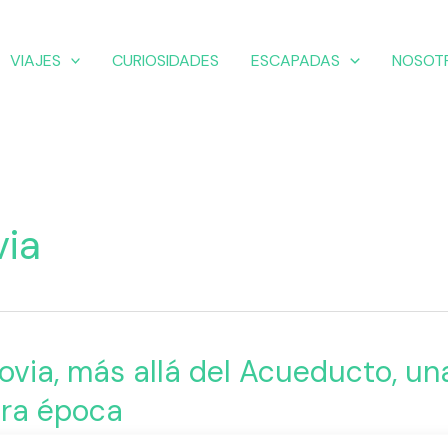
VIAJES
CURIOSIDADES
ESCAPADAS
NOSOT
ia
,
ovia, más allá del Acueducto, un
tra época
adas
,
España
,
Europa
,
Patrimonio Histórico
,
Segovia