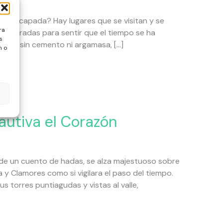
ma escapada? Hay lugares que se visitan y se
ra
empedradas para sentir que el tiempo se ha
s
uoso sin cemento ni argamasa, […]
n o
Cautiva el Corazón
 de un cuento de hadas, se alza majestuoso sobre
 y Clamores como si vigilara el paso del tiempo.
sus torres puntiagudas y vistas al valle,