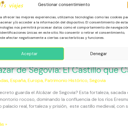
cto,
Gestionar consentimiento
lo Acueducto de Segovia ¿Porqué elegir Segovia para tu próxi
a ofrecer las mejores experiencias, utilizamos tecnologías como las cookies pa
n…y luego está Segovia. Basta con poner un pie en sus calles 
acenar y/o acceder a la información del dispositivo. El consentimiento de esta
do. El sol cae sobre el Acueducto romano, que se alza majest
nologías nos permitirá procesar datos como el comportamiento de navegació
 identificaciones únicas en este sitio. No consentir o retirar el consentimiento,
orta
de afectar negativamente a ciertas características y funciones.
ás »
Aceptar
Denegar
r
ázar de Segovia: El Castillo que 
adas
,
España
,
Europa
,
Patrimonio Histórico
,
Segovia
:
ecreto guarda el Alcázar de Segovia? Esta fortaleza, sacada
o
montorio rocoso, dominando la confluencia de los ríos Eresma
 palacio real, fortaleza y prisión, este castillo medieval, con 
a
ón
ás »