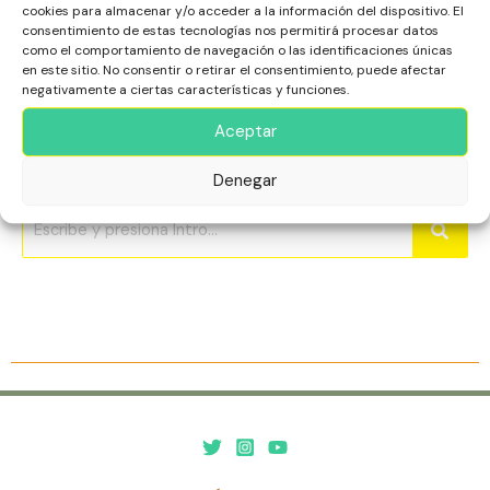
cookies para almacenar y/o acceder a la información del dispositivo. El
consentimiento de estas tecnologías nos permitirá procesar datos
como el comportamiento de navegación o las identificaciones únicas
La URL que intentas visitar no existe o
en este sitio. No consentir o retirar el consentimiento, puede afectar
negativamente a ciertas características y funciones.
fue movida. Usa el buscador o explora
Aceptar
nuestras secciones principales.
Denegar