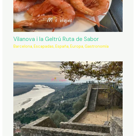
Vilanova i la Geltrú Ruta de Sabor
Barcelona
,
Escapadas
,
España
,
Europa
,
Gastronomía